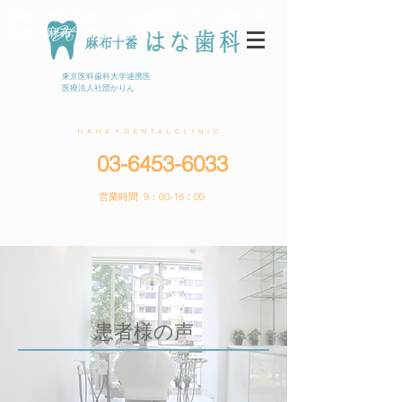
麻布十番駅徒歩1分で完全個室・土日診療の歯
医者「麻布十番はな歯科」
東京医科歯科大学連携医
医療法人社団かりん
HANA＊DENTALCLINIC
03-6453-6033
営業時間 9：00-18：00
患者様の声